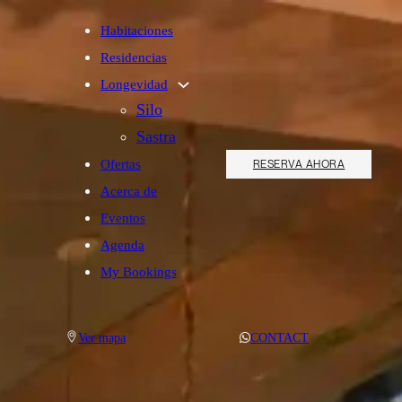
Habitaciones
Residencias
Longevidad
Silo
Sastra
Ofertas
RESERVA AHORA
Acerca de
Eventos
Agenda
My Bookings
Ver mapa
CONTACT