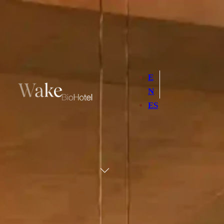
E
N
ES