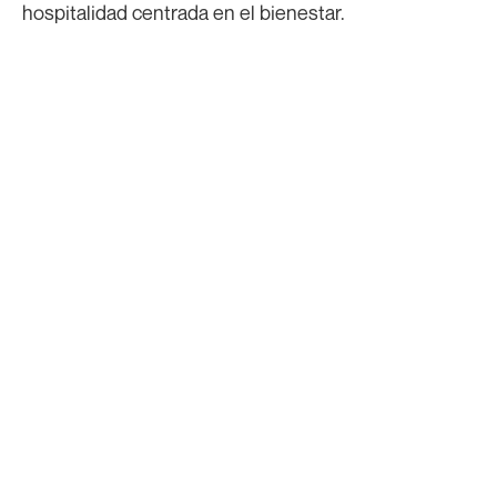
hospitalidad centrada en el bienestar.
Estándar Clásica
Espacio acogedor y funcional para una
estancia reparadora.
Standard Twin
Perfecto para estancias compartidas sin
renunciar a la comodidad.
Junior Suite con Bañera