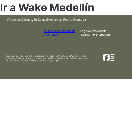
Ir a Wake Medellín
Wholeness
Meeting & Events
Residences
Rooms
About Us
Política de tratamiento de
Registro Nacional de
información
Turismo (RNT 269098)
En desarrollo de lo dispuesto en el articulo 17 de la Ley 679 de 2001. STAY SAS operador
de la marca Wake, advierte que la explotación y el abuso sexual de niños, niñas y adolecentes
en el país son sancionados penal, conforme a las leyes vigentes.