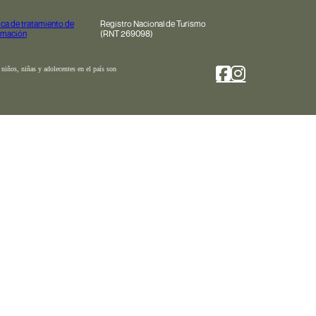
tica de tratamiento de
Registro Nacional de Turismo
rmación
(RNT 269098)
niños, niñas y adolecentes en el país son