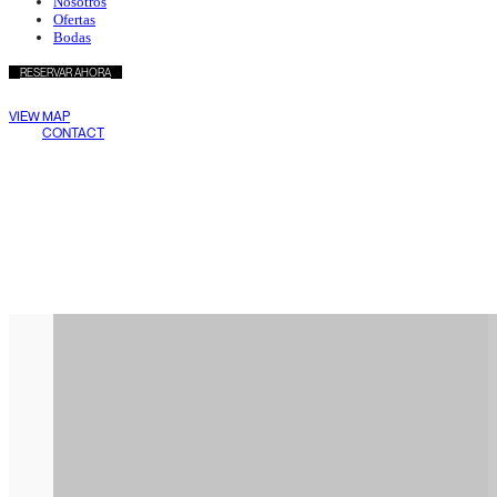
Nosotros
Ofertas
Bodas
RESERVAR AHORA
Wake Living
VIEW MAP
Medellín
CONTACT