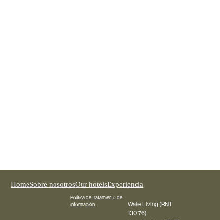
Wake Medellín
REGISTER NOW
Home
Sobre nosotros
Our hotels
Experiencia
Política de tratamiento de
Wake Living (RNT
información
130176)