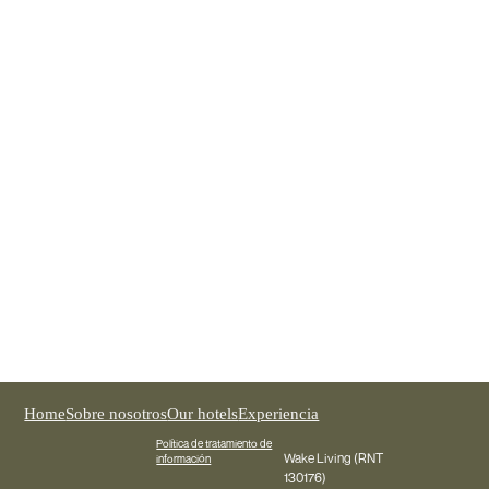
Wake Medellín
REGISTER NOW
Home
Sobre nosotros
Our hotels
Experiencia
Política de tratamiento de
Wake Living (RNT
información
130176)