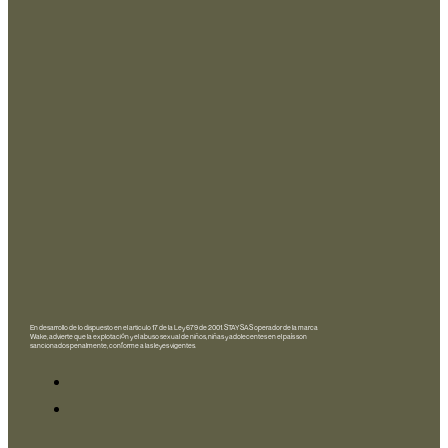
En desarrollo de lo dispuesto en el articulo 17 de la Ley 679 de 2001. STAY SAS operador de la marca
Wake, advierte que la explotación y el abuso sexual de niños, niñas y adolecentes en el país son
sancionados penalmente, conforme a las leyes vigentes.