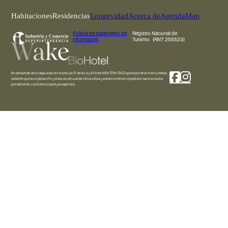
Habitaciones
Residencias
Longevidad
Acerca de
Agenda
Map
Política de tratamiento de
Registro Nacional de
información
Turismo (RNT 255523)
En desarrollo de lo dispuesto en el articulo 17 de la Ley 679 de 2001. STAY SAS operador de la marca Wake,
advierte que la explotación y el abuso sexual de niños, niñas y adolecentes en el país son sancionados
penalmente, conforme a las leyes vigentes.