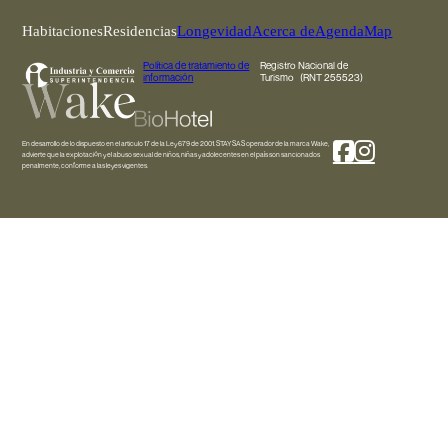
Habitaciones
Residencias
Longevidad
Acerca de
Agenda
Map
Política de tratamiento de
Registro Nacional de
información
Turismo (RNT 255523)
En desarrollo de lo dispuesto en el articulo 17 de la Ley 679 de 2001. STAY SAS operador de la marca Wake,
advierte que la explotación y el abuso sexual de niños, niñas y adolecentes en el país son sancionados
penalmente, conforme a las leyes vigentes.